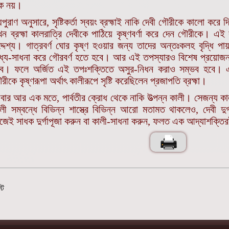
ক নয়।
্মপুরাণ অনুসারে, সৃষ্টিকর্তা স্বয়ং ব্রহ্মাই নাকি দেবী গৌরীকে কালো কর
ন ব্রহ্মা কালরাত্রি দেবীকে পাঠিয়ে কৃষ্ণবর্ণা করে দেন গৌরীকে। এ
্দেশ্য। গাত্রবর্ণ ঘোর কৃষ্ণ হওয়ার জন্য তাদের অন্তঃকলহ বৃদ্ধি পা
ধ্য-সাধনা করে গৌরবর্ণ হতে হবে। আর এই তপস্যারও বিশেষ প্রয়োজন 
ে। ফলে অর্জিত এই তপঃশক্তিতে অসুর-নিধন করাও সম্ভব হবে। এইর
রীকে কৃষ্ণরূপা অর্থাৎ কালীরূপে সৃষ্টি করেছিলেন প্রজাপতি ব্রহ্মা।
ার আর এক মতে, পার্বতীর ক্রোধ থেকে নাকি উত্পন্ন কালী। সেজন্য কালী
লী সম্বন্ধে বিভিন্ন শাস্ত্রে বিভিন্ন আরো মতামত থাকলেও, দেবী দ
জেই সাধক দুর্গাপূজা করুন বা কালী-সাধনা করুন, ফলত এক আদ্যাশক্ত
্ট