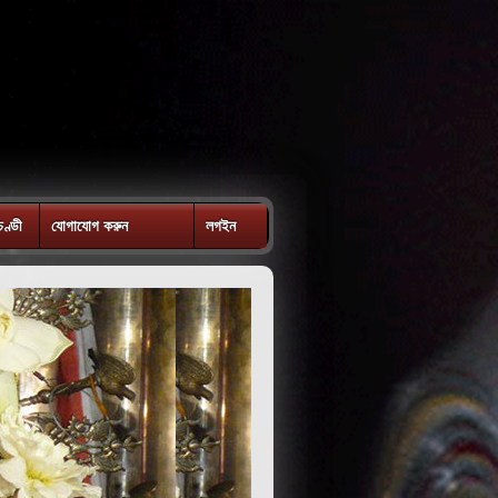
চণ্ডী
যোগাযোগ করুন
লগইন