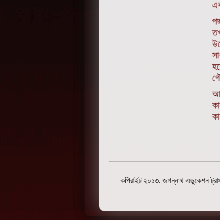
এ
পদ
তখ
উদ
সা
হব
গৌ
আব
কা
কা
কপিরাইট ২০১৩. জগন্নাথ এডুকেশন ট্রাস