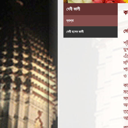
দেবী কালী
ক
ব্যাখ্যা
দে
দেবী হলেন কালী
শ্
দু
এঁ
দক
শা
ও 
কা
মত
সম
অব
তন
আ
কা