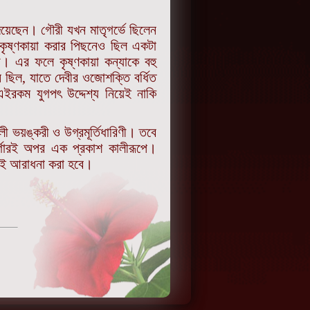
ে দিয়েছেন। গৌরী যখন মাতৃগর্ভে ছিলেন
ই কৃষ্ণকায়া করার পিছনেও ছিল একটা
য়। এর ফলে কৃষ্ণকায়া কন্যাকে বহু
ছিল, যাতে দেবীর ওজোশক্তি বর্ধিত
কম যুগপৎ উদ্দেশ্য নিয়েই নাকি
 ভয়ঙ্করী ও উগ্রমূর্তিধারিণী। তবে
ুর্গারই অপর এক প্রকাশ কালীরূপে।
িরই আরাধনা করা হবে।