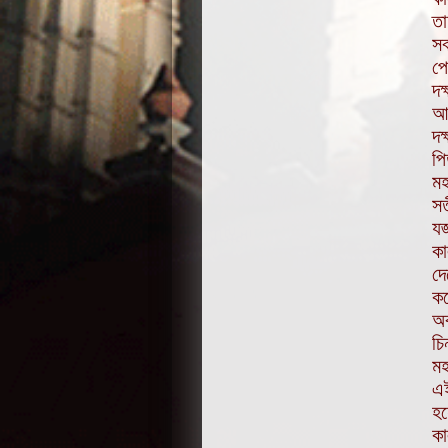
তা
সব
পে
দক
আম
দক
পি
মহ
স
যজ
কা
দে
কর
অব
চি
মহ
এই
হয
কা