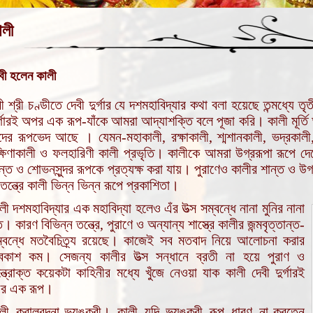
ালী
বী হলেন কালী
রী শ্রী চণ্ডীতে দেবী দুর্গার যে দশমহাবিদ্যার কথা বলা হয়েছে তন্মধ্যে ত
র্গারই অপর এক রূপ-যাঁকে আমরা আদ্যাশক্তি বলে পূজা করি। কালী মূর্তি আ
দের রূপভেদ আছে । যেমন-মহাকালী, রক্ষাকালী, শ্মশানকালী, ভদ্রকালী, 
্ষিণাকালী ও ফলহারিণী কালী প্রভৃতি। কালীকে আমরা উগ্ররূপা রূপে দেখ
ন্ত ও শোভনসুন্দর রূপকে প্রত্যক্ষ করা যায়। পুরাণেও কালীর শান্ত ও উগ্র
তন্ত্রে কালী ভিন্ন ভিন্ন রূপে প্রকাশিতা।
লী দশমহাবিদ্যার এক মহাবিদ্যা হলেও এঁর উত্স সম্বন্ধে নানা মুনির নানা
। কারণ বিভিন্ন তন্ত্রে, পুরাণে ও অন্যান্য শাস্ত্রে কালীর জন্মবৃত্তান্ত-
্বন্ধে মতবৈচিত্র্য রয়েছে। কাজেই সব মতবাদ নিয়ে আলোচনা করার
কাশ কম। সেজন্য কালীর উত্স সন্ধানে ব্রতী না হয়ে পুরাণ ও
্ত্রোক্ত কয়েকটা কাহিনীর মধ্যে খুঁজে নেওয়া যাক কালী দেবী দুর্গারই
র এক রূপ।
লী করালবদনা-ভয়ঙ্করী। কালী যদি ভয়ঙ্করী রূপ ধারণ না-করতেন