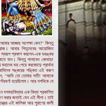
-আমার আজ্ঞার অপেক্ষা কেন?’ কিন্তু
রাজ। আবার পিতৃদেবের আয়োজিত
নি স্বরূপ প্রকাশ করলেন-এক ভয়ঙ্কর
লাতে যান। কিন্তু পালাবেন কোথায়!
হাদেব ভয় পেয়ে করজোড়ে প্রার্থনা
বাদিদেব শঙ্করের শঙ্কিত এই করুণ
ললেন; ‘আমি তো তোমার সতী! আমাকে
 গৌরবর্ণা হয়েছিলাম। আর দশদিকে যে
 দশমহাবিদ্যার এক বিদ্যা প্রকাশিত
ারণ করার জন্যই যেন এই লীলা। তাই
ন্ত্রের এই কালিকা আর পুরাণের কালী