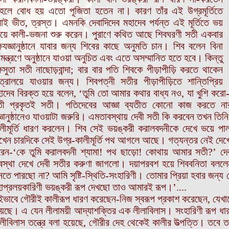
হলে বোধ হয় এতো পূজিতা হতেন না। কারণ তাঁর এই উগ্রমূর্তিতে
াই ভীত, ত্রস্ত। এমনকি দেবাদিদেব মহাদেব পর্যন্ত এই মূর্তিতে ভয়
য়ে কালী-ভজনা শুরু করেন। পুরাণে কথিত আছে শিবঘরণী সতী একবার
্ষযজ্ঞানুষ্ঠানে যাবার জন্য শিবের কাছে অনুমতি চান। শিব বলেন বিনা
ন্ত্রণে অনুষ্ঠানে যাওয়া অনুচিত এবং এতে অসম্মানিত হতে হবে। কিন্তু
্ষসুতা সতী নাছোড়বান্দা; বার বার পতি শিবকে পীড়াপীড়ি করতে থাকেন
ত্রালয়ে যাওয়ার জন্য। শিবপত্নী সতীর পীড়াপীড়িতে শান্তিপ্রিয়
াদেব বিরক্ত হয়ে বলেন, ‘তুমি তো আমার কথার বাধ্য নও, যা খুশি করো
তী প্রকৃতই সতী। পতিদেবের আজ্ঞা ব্যতীত কোনো কাজ করতে না
্ঞানুষ্ঠানেও যাওয়াটা জরুরি। এমতাবস্থায় দেবী সতী কি করবেন তখন তি
লীমূর্তি ধারণ করলেন। শিব সেই ভয়ঙ্করী করালবদনীকে দেখে ভয়ে পা
খেন চারদিকে সেই উগ্র-কালীমূর্তি পথ আগলে আছে। গত্যন্তর নেই দেখে ম
েন-‘কে তুমি করালবদনী শ্যামা! পথ ছাড়ো! কোথায় আমার সতী?’ দে
স্থা দেখে দেবী সতীর করুণা জাগলো। দয়াপরবশ হয়ে শিববনিতা ব
নতে পারছো না? আমি সৃষ্টি-স্থিতি-সংহারিণী। তোমার প্রিয়া হবার জন্য
াপ্রলয়কারিণী ভয়ঙ্করী রূপ দেখছো তাও আমারই রূপ।’....
ভাবে গৌরীই কালীরূপ ধারণ করেছেন-নিজ স্বরূপ প্রকাশ করেছেন, যেখানে
়েছে। এ যেন লীলাময়ী আদ্যাশক্তির এক লীলাবিলাস। সংহারিণী রূপ ধ
লীবিলাস তন্ত্রে বলা হয়েছে, গৌরীর দেহ থেকেই কালীর উত্পত্তি। তবে ত