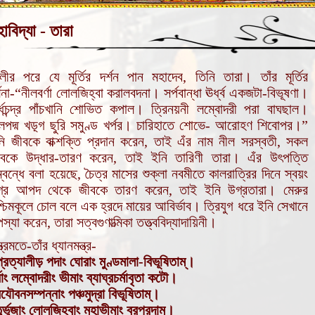
াবিদ্যা - তারা
লীর পরে যে মূর্তির দর্শন পান মহাদেব, তিনি তারা। তাঁর মূর্তির
্ণনা-“নীলবর্ণা লোলজিহ্বা করালবদনা। সর্পবান্ধা ঊর্ধ্ব একজটা-বিভূষণা।
্ধচন্দ্র পাঁচখানি শোভিত কপাল। ত্রিনয়নী লম্বোদরী পরা বাঘছাল।
লপদ্ম খড়্গ ছুরি সমুণ্ড খর্পর। চারিহাতে শোভে- আরোহণ শিবোপর।”
ি জীবকে বাক্শক্তি প্রদান করেন, তাই এঁর নাম নীল সরস্বতী, সকল
ীবকে উদ্ধার-তারণ করেন, তাই ইনি তারিণী তারা। এঁর উৎপত্তি
্বন্ধে বলা হয়েছে, চৈত্র মাসের শুক্লা নবমীতে কালরাত্রির দিনে স্বয়ং
গ্র আপদ থেকে জীবকে তারণ করেন, তাই ইনি উগ্রতারা। মেরুর
্চিমকূলে চোল বলে এক হ্রদে মায়ের আবির্ভাব। ত্রিযুগ ধরে ইনি সেখানে
স্যা করেন, তারা সত্বগুণাত্মিকা তত্ত্ববিদ্যাদায়িনী।
্ত্রমতে-তাঁর ধ্যানমন্ত্র-
্রত্যালীড় পদাং ঘোরাং মুণ্ডমালা-বিভূষিতাম্।
্বাং লম্বোদরীং ভীমাং ব্যাঘ্রচর্মাবৃতা কটৌ।
যৌবনসম্পন্নাং পঞ্চমুদ্রা বিভূষিতাম্।
ুর্ভুজাং লোলজিহ্বাং মহাভীমাং বরপ্রদাম্।