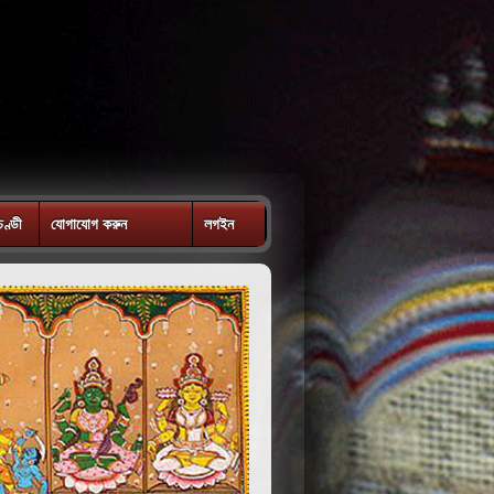
চণ্ডী
যোগাযোগ করুন
লগইন