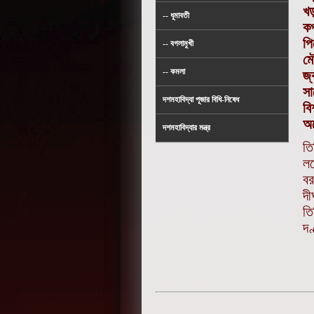
খড
-- ধূমাবতী
কপ
পি
-- বগলামুখী
মৌ
-- কমলা
জ্
সা
দশমহাবিদ্যা পূজার বিধি-নিষেধ
বি
অক
দশমহাবিদ্যার মন্ত্র
তি
লম
বর
দী
তি
দণ