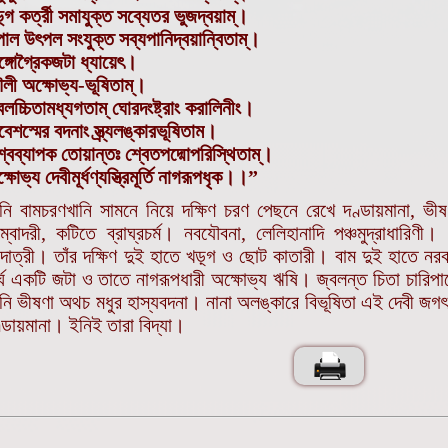
়্গ কর্ত্রী সমাযুক্ত সব্যেতর ভুজদ্বয়াম্।
াল উৎপল সংযুক্ত সব্যপানিদ্বয়ান্বিতাম্।
ঙ্গোগ্রৈকজটা ধ্যায়েৎ।
লী অক্ষোভ্য-ভূষিতাম্।
বলচ্চিতামধ্যগতাম্ ঘোরদংষ্ট্রাং করালিনীং।
বেশস্মের বদনাং স্ত্র্যলঙ্কারভূষিতাম।
শ্বব্যাপক তোয়ান্তঃ শ্বেতপদ্মোপরিস্থিতাম্।
্ষোভ্য দেবীমূর্ধণ্যস্ত্রিমূর্তি নাগরূপধৃক।।”
নি বামচরণখানি সামনে নিয়ে দক্ষিণ চরণ পেছনে রেখে দণ্ডায়মানা, ভীষণদর
্বোদরী, কটিতে ব্রাঘ্রচর্ম। নবযৌবনা, লেলিহানাদি পঞ্চমুদ্রাধারিণী। 
দাত্রী। তাঁর দক্ষিণ দুই হাতে খড়্গ ও ছোট কাতারী। বাম দুই হাতে নরকপ
র্ঘ একটি জটা ও তাতে নাগরূপধারী অক্ষোভ্য ঋষি। জ্বলন্ত চিতা চারিপ
নি ভীষণা অথচ মধুর হাস্যবদনা। নানা অলঙ্কারে বিভূষিতা এই দেবী জগৎ
্ডায়মানা। ইনিই তারা বিদ্যা।