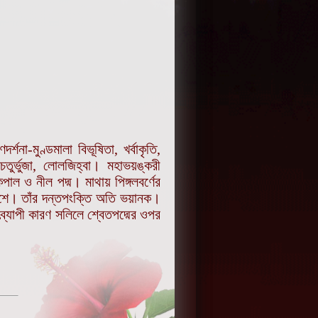
্শনা-মুণ্ডমালা বিভূষিতা, খর্বাকৃতি,
চতুর্ভুজা, লোলজিহ্বা। মহাভয়ঙ্করী
াল ও নীল পদ্ম। মাথায় পিঙ্গলবর্ণের
াশে। তাঁর দন্তপংক্তি অতি ভয়ানক।
ব্যাপী কারণ সলিলে শ্বেতপদ্মের ওপর