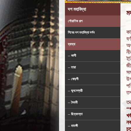
দশ মহাবিদ্যা
মহ
পৌরাণিক গল্প
কা
শিবের দশ মহাবিদ্যা দর্শন
বর
অর
ব্যাখ্যা
নী
-- কালী
ইন
জ
-- তারা
সম
উ
-- ষোড়শী
পশ
-- ভুবনেশ্বরী
তপ
তন
-- ভৈরবী
“প
-- ছিন্নমস্তা
খর
নব
-- মাতঙ্গী
চত