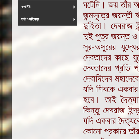
ঘটেনি। জয় তাঁর 
কপালিনী
জন্মসূত্রে জয়ন্তী
দুর্গা ও মহিষাসুর
দুহিতা। দেবরাজ ইন্
দুই পুত্র জয়ন্ত 
সুর-অসুরের যুদ্
দেবতাদের কাছে যুদ্
দেবতাদের প্রতি প
দেবাদিদেব মহাদে
যদি শিবকে একবার 
হবে। তাই দৈত্যাচ
কিন্তু দেবরাজ ইন
যদি একবার দৈত্যকে
কোনো প্রকারে তাঁর