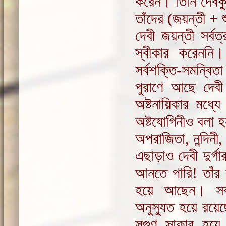
করেন। তিনি দেবকু
তাঁদের (জয়ন্তী + 
দেবী জয়ন্তী সর্ব
স্বীকার করেনন
সর্বশক্তি-সমন্বিত
পুরাণে আছে দেবী 
অষ্টনায়িকার মধ্য
অষ্টযোগিনীও বলা হয
অপরাজিতা, নন্দিনী
এছাড়াও দেবী দুর্
আনতে পারি! তাঁর
হয়ে আছেন। সর্বভ
অনুস্যুত হয়ে রয়
সগুণ সাকার হয়ে