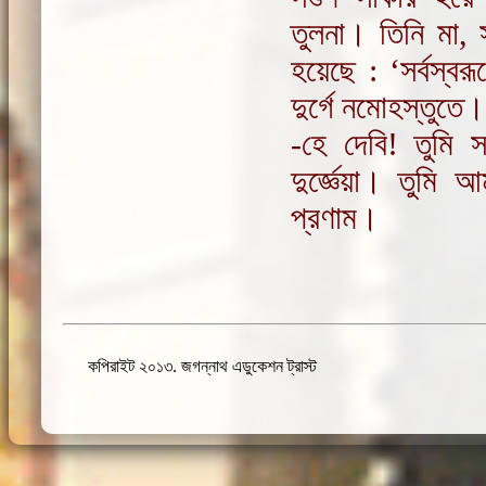
তুলনা। তিনি মা, স
হয়েছে : ‘সর্বস্বরূ
দুর্গে নমোহস্তুত
-হে দেবি! তুমি সক
দুর্জ্ঞেয়া। তু
প্রণাম।
কপিরাইট ২০১৩. জগন্নাথ এডুকেশন ট্রাস্ট