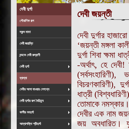
দেবী দুর্গা
দেবী জয়ন্তী
পৌরাণিক গল্প
স্কন্দ মাতা
দেবী দুর্গার হাজারো
‘জয়ন্তী মঙ্গলা ক
দেবী জয়ান্তি
দুর্গা শিবা ক্ষমা ধ
দন্ডকে দেবী রুদ্রাণী
-অর্থাৎ, হে দেবী! 
দেবী দুর্গা
(সর্বসংহারিণী),
ব্যাখ্যা
বিচরণকারিণী), দুর্গ
দেবীর আসা যাওয়ার নেপথ্যে
ধাত্রী (বিশ্বধারিণ
দেবী দুর্গার রূপ বৈচিত্র্য
তোমাকে নমস্কার
দেবীর এক নাম জয়ন্
কাশীর নবদুর্গা
জয় অবধারিত। যু
আদ্যাশক্তি শ্রীদুর্গা