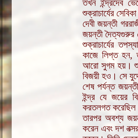
তখন ইন্দ্রদেব ভে
শুক্রাচার্যের সেবি
দেবী জয়ন্তী গরর
জয়ন্তী দৈত্যগুরুর
শুক্রাচার্যের তপস
কাজে লিপ্ত হন, ত
আরো সুগম হয়। শুক্র
বিজয়ী হও। সে যুদ
শেষ পর্যন্ত জয়ন্
ইন্দ্র যে জয়ের 
করতলগত করেছিল। 
তারপর অবশ্য জয়ন্ত
করেন এবং দশ বত্স