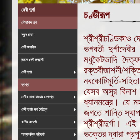
দেবী দুর্গা
চণ্ডীরূপ
পৌরাণিক গল্প
স্কন্দ মাতা
শ্রীশ্রীচণ্ডিকাও 
ভগবতী দুর্গাদেবী
দেবী জয়ান্তি
মধুকৈটভাদি দৈত্যদল
দন্ডকে দেবী রুদ্রাণী
রক্তবীজাশনী/শক্তি
দেবী দুর্গা
নবকোটিমূর্তি-সহিতা
ব্যাখ্যা
যেসব অসুর বিনাশ 
দেবীর আসা যাওয়ার নেপথ্যে
ধ্যানমন্ত্রে। যে 
দেবী দুর্গার রূপ বৈচিত্র্য
জগতে শান্তি স্থাপ
শ্রীশ্রীদুর্গা। এ
কাশীর নবদুর্গা
ভক্তের দ্বারা প্র
আদ্যাশক্তি শ্রীদুর্গা