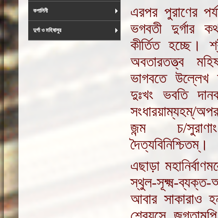
এরপর পুরাণের পর্
কপালিনী
ভগবতী দুর্গার ক
দুর্গা ও মহিষাসুর
কীর্তিত হচ্ছে। শ্
অবতারতত্ত্ব মহ
ভাগবতে উল্লেখ 
দুঃখং ভবতি দানব/
সংধারয়াম্যহম্/অপরূ
জন্ম চ/সুরাণাং
দৈত্যবিনিশ্চিতম্।
এছাড়া মহানির্বাণম
স্থুল-সূক্ষ্ম-ব্যক্
আবার সাকারাও হন
শ্রেয়সে জগতামপি/দ